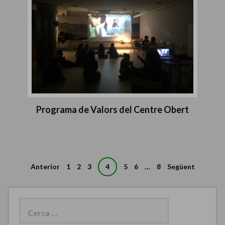
Programa de Valors del Centre Obert
Anterior
1
2
3
4
5
6
…
8
Següent
N
a
C
e
v
r
e
c