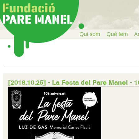
Qui som
Què fem
Ac
[2018.10.25] - La Festa del Pare Manel - 1