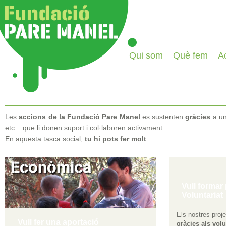
Qui som
Què fem
Ac
Les
accions de la Fundació Pare Manel
es sustenten
gràcies
a un
etc... que li donen suport i col·laboren activament.
En aquesta tasca social,
tu hi pots fer molt
.
Vull formar 
Voluntariat
Els nostres proj
Vull fer una aportació
gràcies als volu