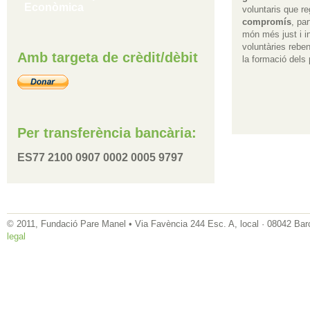
Econòmica
voluntaris que r
compromís
, pa
món més just i i
voluntàries rebe
Amb targeta de crèdit/dèbit
la formació dels 
Per transferència bancària:
ES77 2100 0907 0002 0005 9797
© 2011, Fundació Pare Manel • Via Favència 244 Esc. A, local · 08042 Bar
legal