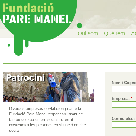
Qui som
Què fem
Ac
Nom i Cogn
Empresa:
*
Diverses empreses col•laboren ja amb la
Fundació Pare Manel responsabilitzant-se
Correu elect
també del seu entorn social i
oferint
recursos
a les persones en situació de risc
social.