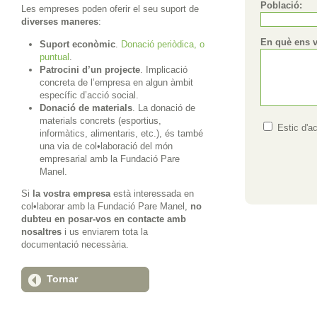
Població:
Les empreses poden oferir el seu suport de
diverses maneres
:
En què ens v
Suport econòmic
.
Donació periòdica, o
puntual
.
Patrocini d’un projecte
. Implicació
concreta de l’empresa en algun àmbit
específic d’acció social.
Donació de materials
. La donació de
materials concrets (esportius,
Estic d'ac
informàtics, alimentaris, etc.), és també
una via de col•laboració del món
empresarial amb la Fundació Pare
Manel.
Si
la vostra empresa
està interessada en
col•laborar amb la Fundació Pare Manel,
no
dubteu en posar-vos en contacte amb
nosaltres
i us enviarem tota la
documentació necessària.
Tornar