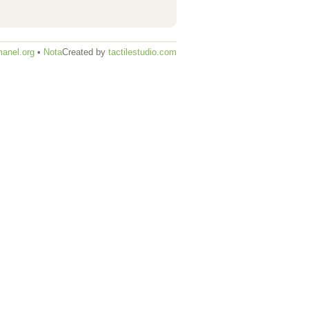
anel.org
•
Nota
Created by
tactilestudio.com