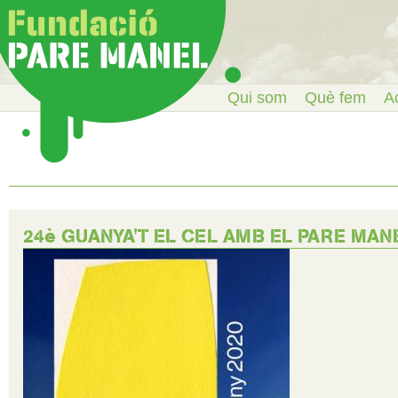
Qui som
Què fem
Ac
24è GUANYA'T EL CEL AMB EL PARE MANE