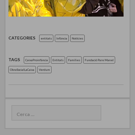
CATEGORIES
entitats
Infància
Notícies
TAGS
CaixaProinfància
Entitats
Famílies
Fundació Pare Manel
ObraSocialLaCaixa
Verdum
C
e
r
c
a
: