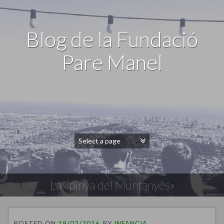
Blog de la Fundació
Pare Manel
La «pinya del Muntanyès»
POSTED ON
19/02/2016
BY
INFANCIA