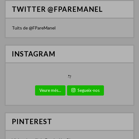
TWITTER @FPAREMANEL
Tuits de @FPareManel
INSTAGRAM
Veure més...
Segueix-nos
PINTEREST