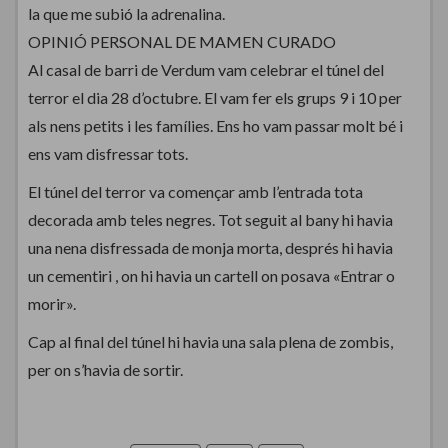
la que me subió la adrenalina.
OPINIÓ PERSONAL DE MAMEN CURADO
Al casal de barri de Verdum vam celebrar el túnel del
terror el dia 28 d’octubre. El vam fer els grups 9 i 10 per
als nens petits i les famílies. Ens ho vam passar molt bé i
ens vam disfressar tots.
El túnel del terror va començar amb l’entrada tota
decorada amb teles negres. Tot seguit al bany hi havia
una nena disfressada de monja morta, després hi havia
un cementiri , on hi havia un cartell on posava «Entrar o
morir».
Cap al final del túnel hi havia una sala plena de zombis,
per on s’havia de sortir.