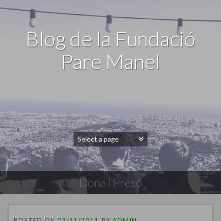
Blog de la Fundació
Pare Manel
Dona i Presó
POSTED ON
03/11/2011
BY
ADMIN