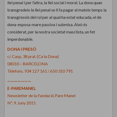
llei penal i per l’altra, la llei social i moral. La dona quan
transgredeix la llei penal se li fa pagar al mateix temps la
transgressió del rol per al qual ha estat educada, el de
dona-esposa-mare passiva i submisa. Això és
considerat, per la nostra societat masclista, un fet
imperdonable.
DONA I PRESÓ
c/. Casp, 38 pral. (Ca la Dona)
08010 – BARCELONA
Tèlefons. 934 127 161 / 650 310 791
———————
E-PAREMANEL
Newsletter de la Fundació Pare Manel
Nº. 9. Juny 2011