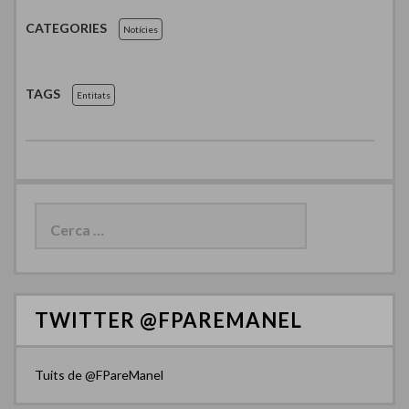
CATEGORIES
Notícies
TAGS
Entitats
C
e
r
c
a
:
TWITTER @FPAREMANEL
Tuits de @FPareManel