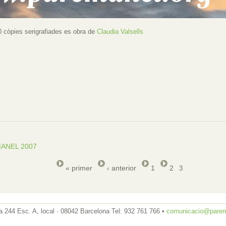
50 còpies serigrafiades es obra de
Claudia Valsells
MANEL 2007
« primer
‹ anterior
1
2
3
 244 Esc. A, local · 08042 Barcelona Tel: 932 761 766 •
comunicacio@parem