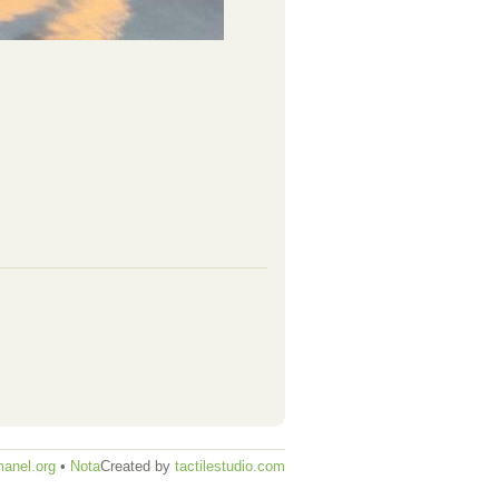
anel.org
•
Nota
Created by
tactilestudio.com