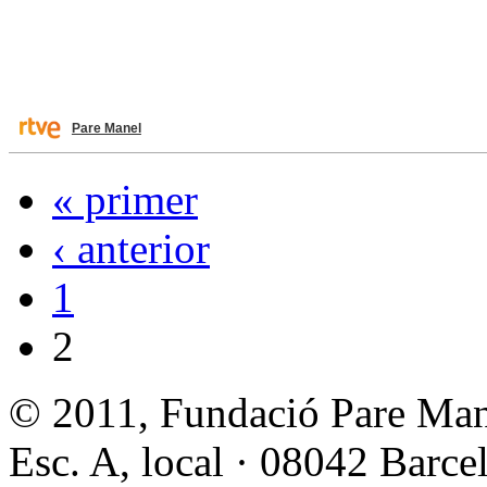
Pare Manel
« primer
‹ anterior
1
2
© 2011, Fundació Pare Man
Esc. A, local · 08042 Barce