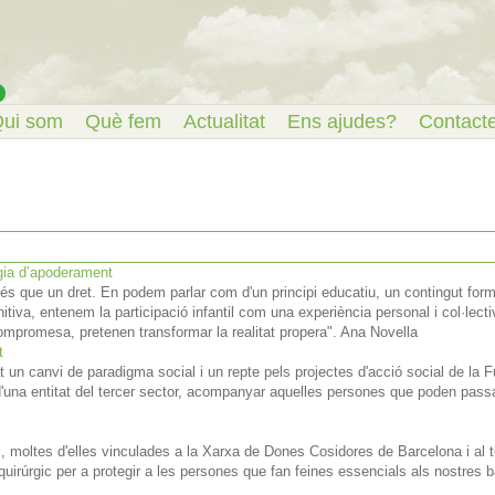
ui som
Què fem
Actualitat
Ens ajudes?
Contact
gia d’apoderament
és que un dret. En podem parlar com d'un principi educatiu, un contingut form
nitiva, entenem la participació infantil com una experiència personal i col·lec
 compromesa, pretenen transformar la realitat propera". Ana Novella
t
t un canvi de paradigma social i un repte pels projectes d'acció social de l
 d'una entitat del tercer sector, acompanyar aquelles persones que poden passa
 moltes d'elles vinculades a la Xarxa de Dones Cosidores de Barcelona i al t
irúrgic per a protegir a les persones que fan feines essencials als nostres ba