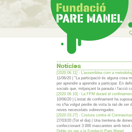
Q
Notícies
[2020.06.11] - L’assemblea com a metodolo
11/06/20
|
"La participació és alguna cosa m
per aprendre a aprendre a participar. En defi
socials que, mitjançant la paraula i l'acció
[2020.06.10] - La FPM durant el confinamen
10/06/20
|
L'estat de confinament ha suposa
no s'ha volgut perdre de vista la raó de ser
noves necessitats sobrevingudes.
[2020.03.27] - Costura contra el Coronavirus
27/03/20 (Tot el dia)
|
Una trentena de dones,
confeccionant 3.000 mascaretes amb teixit qu
Doble sis per a la Fundació Pare Manel