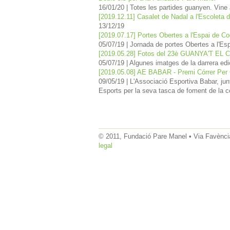
16/01/20
|
Totes les partides guanyen. Vine 
[2019.12.11] Casalet de Nadal a l'Escoleta
13/12/19
[2019.07.17] Portes Obertes a l'Espai de Co
05/07/19
|
Jornada de portes Obertes a l'Es
[2019.05.28] Fotos del 23è GUANYA'T E
05/07/19
|
Algunes imatges de la darrera edi
[2019.05.08] AE BABAR - Premi Córrer Pe
09/05/19
|
L'Associació Esportiva Babar, jun
Esports per la seva tasca de foment de la coh
© 2011, Fundació Pare Manel • Via Favència
legal