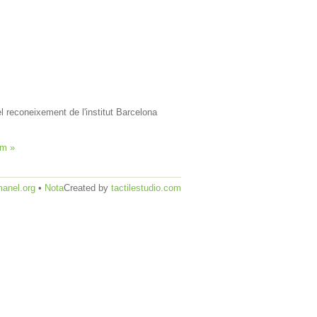
l reconeixement de l'institut Barcelona
im »
anel.org
•
Nota
Created by
tactilestudio.com