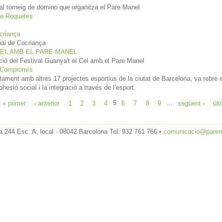
al torneig de domino que organitza el Pare Manel
 de Roquetes
criança
pai de Cocriança
L CEL AMB EL PARE MANEL
ció del Festival Guanya't el Cel amb el Pare Manel
r Compromís
tament amb altres 17 projectes esportius de la ciutat de Barcelona, va rebre e
esió social i la integració a través de l’esport.
« primer
‹ anterior
1
2
3
4
5
6
7
8
9
…
següent ›
últ
 244 Esc. A, local · 08042 Barcelona Tel: 932 761 766 •
comunicacio@parem