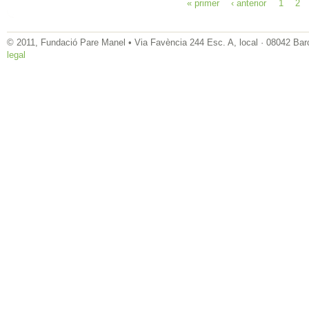
« primer
‹ anterior
1
2
© 2011, Fundació Pare Manel • Via Favència 244 Esc. A, local · 08042 Bar
legal